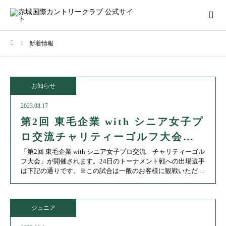
新着情報
ホーム
お知らせ
2023.08.17
第2回 東毛企業 with シニア女子プ
ロ交流チャリティーゴルフ大会開
催のお知らせ
「第2回 東毛企業 with シニア女子プロ交流 チャリティーゴル
フ大会」が開催されます。24日のトーナメント戦への出場選手
は下記の通りです。※この試合は一般のお客様に観戦いただく
ことは出来ませんが、競技終了後に成績表を掲載しますので
ご覧下さい。
ジュニア