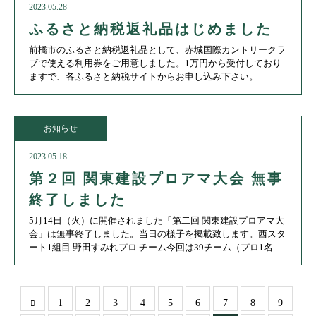
2023.05.28
ふるさと納税返礼品はじめました
前橋市のふるさと納税返礼品として、赤城国際カントリークラ
ブで使える利用券をご用意しました。1万円から受付しており
ますで、各ふるさと納税サイトからお申し込み下さい。
お知らせ
2023.05.18
第２回 関東建設プロアマ大会 無事
終了しました
5月14日（火）に開催されました「第二回 関東建設プロアマ大
会」は無事終了しました。当日の様子を掲載致します。西スタ
ート1組目 野田すみれプロ チーム今回は39チーム（プロ1名＋
アマ3名）、152名の皆様に参加していただきました。優勝 嶋
1
2
3
4
5
6
7
8
9