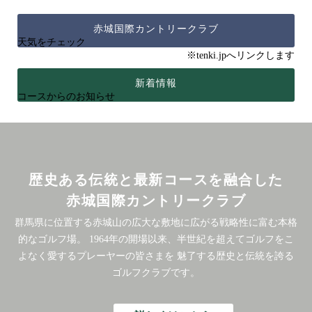
赤城国際カントリークラブ
天気をチェック
※tenki.jpへリンクします
新着情報
コースからのお知らせ
歴史ある伝統と最新コースを融合した
赤城国際カントリークラブ
群馬県に位置する赤城山の広大な敷地に広がる戦略性に富む本格
的なゴルフ場。
1964年の開場以来、半世紀を超えてゴルフをこ
よなく愛するプレーヤーの皆さまを
魅了する歴史と伝統を誇る
ゴルフクラブです。