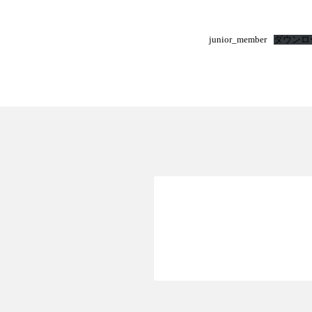
junior_member
ダウンロ
新規WEB会員登録T