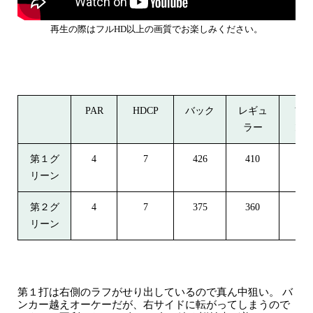
再生の際はフルHD以上の画質でお楽しみください。
PAR
HDCP
バック
レギュ
フ
ラー
ン
第１グ
4
7
426
410
385
リーン
第２グ
4
7
375
360
335
リーン
第１打は右側のラフがせり出しているので真ん中狙い。
バ
ンカー越えオーケーだが、右サイドに転がってしまうので