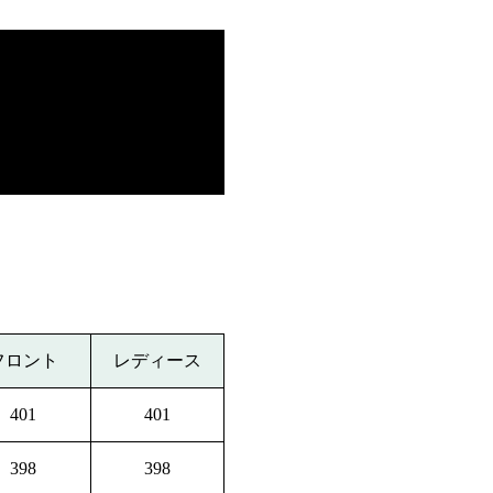
フロント
レディース
401
401
398
398