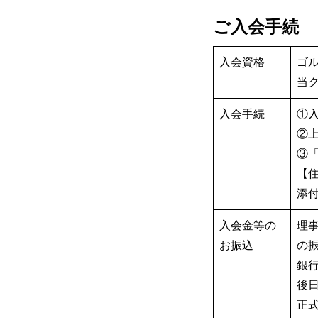
ご入会手続
入会資格
ゴ
当
入会手続
①
②
③
【住
添
入会金等の
理
お振込
の
銀
後
正