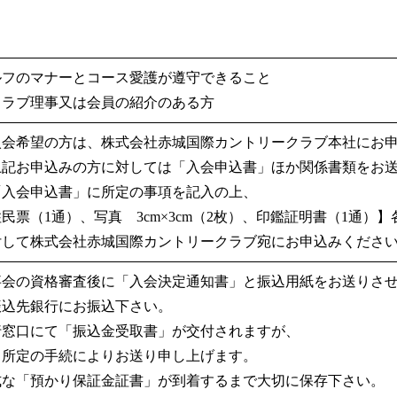
ルフのマナーとコース愛護が遵守できること
クラブ理事又は会員の紹介のある方
入会希望の方は、株式会社赤城国際カントリークラブ本社にお
上記お申込みの方に対しては「入会申込書」ほか関係書類をお
「入会申込書」に所定の事項を記入の上、
民票（1通）、写真 3cm×3cm（2枚）、印鑑証明書（1通）】
付して株式会社赤城国際カントリークラブ宛にお申込みくださ
事会の資格審査後に「入会決定通知書」と振込用紙をお送りさ
振込先銀行にお振込下さい。
行窓口にて「振込金受取書」が交付されますが、
日所定の手続によりお送り申し上げます。
式な「預かり保証金証書」が到着するまで大切に保存下さい。