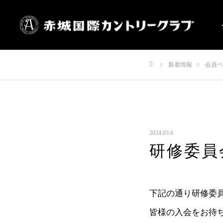
新着情報
会員ペ
ホーム
2024.03.6
研修委員
下記の通り研修委
皆様の入会をお待