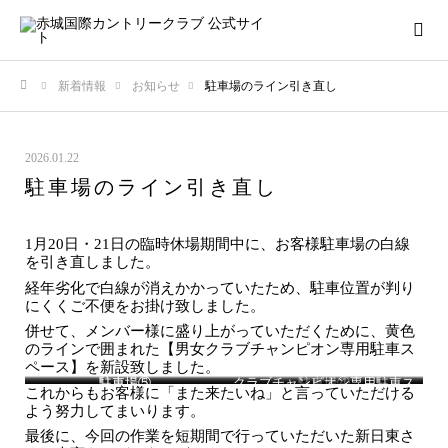
新着情報
お知らせ
駐車場のライン引き直し
ホーム
2026.01.22
駐車場のライン引き直し
1月20日・21日の臨時休場期間中に、お客様駐車場の白線
を引き直しました。
経年劣化で白線が消えかかっていたため、駐車位置が判り
にくくご不便をお掛け致しました。
併せて、メンバー様に盛り上がっていただくために、黄色
のラインで囲まれた【男女クラブチャンピオン専用駐車ス
ペース】を新設致しました。
駐車場①
駐車場③
駐車場⑤
クラブチャンピオン専用駐車ス
駐車場②
駐車場④
これからもお客様に「また来たいね」と言っていただける
ペース
よう努力してまいります。
最後に、今回の作業を短期間で行っていただいた新日東さ