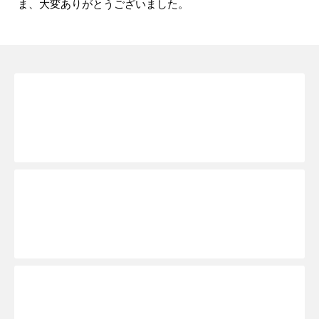
ま、大変ありがとうございました。
新規WEB会員登録TOPへ
ご予約ページTOPへ
お一人様予約はこちらから