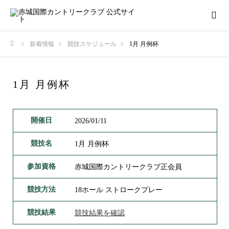
新着情報
競技スケジュール
1月 月例杯
ホーム
1月 月例杯
開催日
2026/01/11
競技名
1月 月例杯
参加資格
赤城国際カントリークラブ正会員
競技方法
18ホール ストロークプレー
競技結果
競技結果を確認