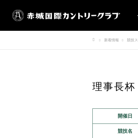
新着情報
競技ス
ホーム
理事長杯
開催日
競技名