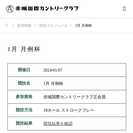
新着情報
競技スケジュール
1月 月例杯
ホーム
1月 月例杯
開催日
2024/01/07
競技名
1月 月例杯
参加資格
赤城国際カントリークラブ正会員
競技方法
18ホール ストロークプレー
競技結果
競技結果を確認