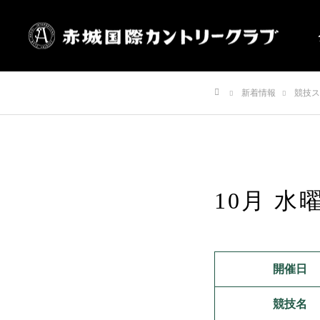
新着情報
競技ス
ホーム
10月 水
開催日
競技名