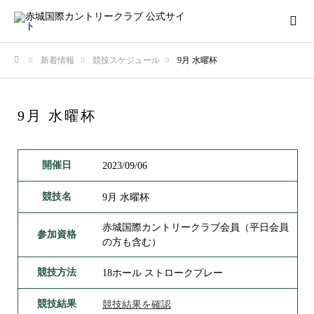
新着情報
競技スケジュール
9月 水曜杯
ホーム
9月 水曜杯
開催日
2023/09/06
競技名
9月 水曜杯
赤城国際カントリークラブ会員（平日会員
参加資格
の方も含む）
競技方法
18ホール ストロークプレー
競技結果
競技結果を確認