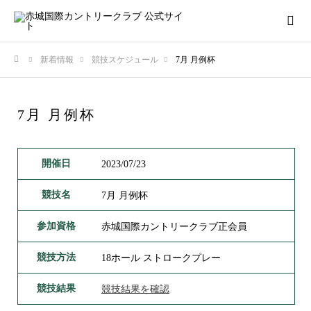
新着情報
競技スケジュール
7月 月例杯
ホーム
7月 月例杯
開催日
2023/07/23
競技名
7月 月例杯
参加資格
赤城国際カントリークラブ正会員
競技方法
18ホール ストロークプレー
競技結果
競技結果を確認