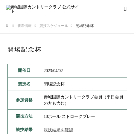
新着情報
競技スケジュール
開場記念杯
ホーム
開場記念杯
開催日
2023/04/02
競技名
開場記念杯
赤城国際カントリークラブ会員（平日会員
参加資格
の方も含む）
競技方法
18ホール ストロークプレー
競技結果
競技結果を確認