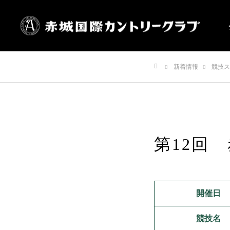
新着情報
競技ス
ホーム
第12回
開催日
競技名