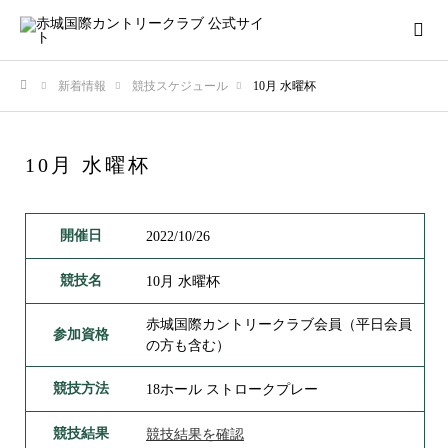
新着情報
競技スケジュール
10月 水曜杯
ホーム
10月 水曜杯
開催日
2022/10/26
競技名
10月 水曜杯
赤城国際カントリークラブ会員（平日会員
参加資格
の方も含む）
競技方法
18ホール ストロークプレー
競技結果
競技結果を確認