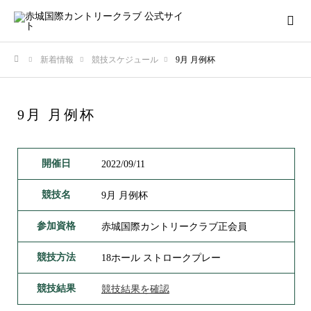
新着情報
競技スケジュール
9月 月例杯
ホーム
9月 月例杯
開催日
2022/09/11
競技名
9月 月例杯
参加資格
赤城国際カントリークラブ正会員
競技方法
18ホール ストロークプレー
競技結果
競技結果を確認