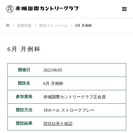
新着情報
競技スケジュール
6月 月例杯
ホーム
6月 月例杯
開催日
2022/06/05
競技名
6月 月例杯
参加資格
赤城国際カントリークラブ正会員
競技方法
18ホール ストロークプレー
競技結果
競技結果を確認