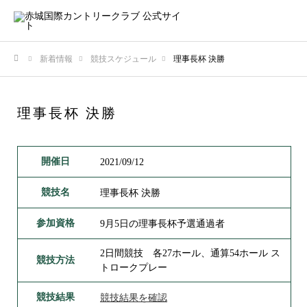
新着情報
競技スケジュール
理事長杯 決勝
ホーム
理事長杯 決勝
開催日
2021/09/12
競技名
理事長杯 決勝
参加資格
9月5日の理事長杯予選通過者
2日間競技 各27ホール、通算54ホール ス
競技方法
トロークプレー
競技結果
競技結果を確認