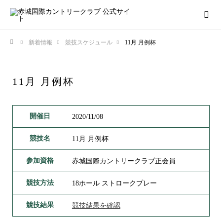
新着情報
競技スケジュール
11月 月例杯
ホーム
11月 月例杯
開催日
2020/11/08
競技名
11月 月例杯
参加資格
赤城国際カントリークラブ正会員
競技方法
18ホール ストロークプレー
競技結果
競技結果を確認