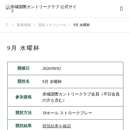
新着情報
競技スケジュール
9月 水曜杯
ホーム
9月 水曜杯
開催日
2020/09/02
競技名
9月 水曜杯
赤城国際カントリークラブ会員（平日会員
参加資格
の方も含む）
競技方法
18ホール ストロークプレー
競技結果
競技結果を確認