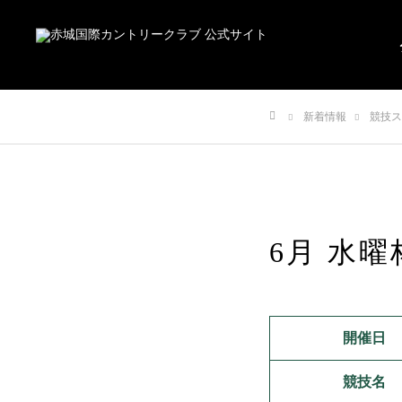
新着情報
競技ス
ホーム
6月 水曜
開催日
競技名