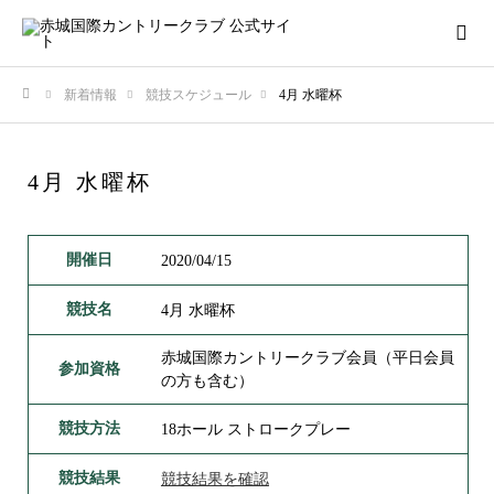
新着情報
競技スケジュール
4月 水曜杯
ホーム
4月 水曜杯
開催日
2020/04/15
競技名
4月 水曜杯
赤城国際カントリークラブ会員（平日会員
参加資格
の方も含む）
競技方法
18ホール ストロークプレー
競技結果
競技結果を確認