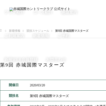
クラブ紹介
コース紹介
施設案内
新着情報
競技スケジュール
第9回 赤城国際マスターズ
ご利用案内
新着情報
ご予約
ム
新規WEB会員登録
お問合わせ
第9回 赤城国際マスターズ
開催日
2020/03/20
競技名
第9回 赤城国際マスターズ