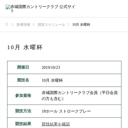
新着情報
競技スケジュール
10月 水曜杯
ホーム
10月 水曜杯
開催日
2019/10/23
競技名
10月 水曜杯
赤城国際カントリークラブ会員（平日会員
参加資格
の方も含む）
競技方法
18ホール ストロークプレー
競技結果
競技結果を確認