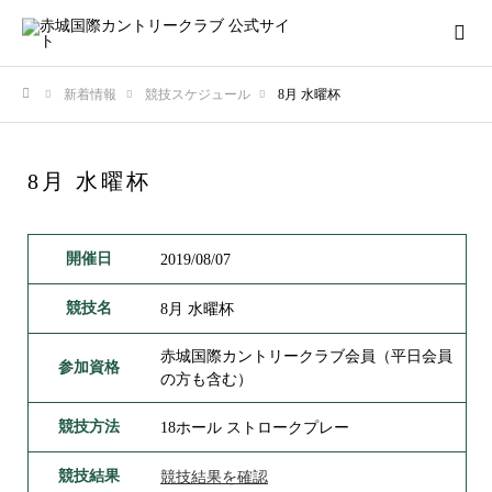
新着情報
競技スケジュール
8月 水曜杯
ホーム
8月 水曜杯
開催日
2019/08/07
競技名
8月 水曜杯
赤城国際カントリークラブ会員（平日会員
参加資格
の方も含む）
競技方法
18ホール ストロークプレー
競技結果
競技結果を確認