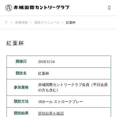
新着情報
競技スケジュール
紅葉杯
ホーム
紅葉杯
開催日
2018/11/14
競技名
紅葉杯
赤城国際カントリークラブ会員（平日会員
参加資格
の方も含む）
競技方法
18ホール ストロークプレー
競技結果
競技結果を確認