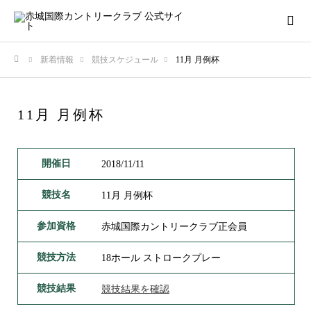
新着情報
競技スケジュール
11月 月例杯
ホーム
11月 月例杯
開催日
2018/11/11
競技名
11月 月例杯
参加資格
赤城国際カントリークラブ正会員
競技方法
18ホール ストロークプレー
競技結果
競技結果を確認