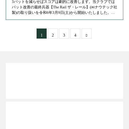
3パットを減らせばスコアは劇的に改善します。当クラブでは
パット改善の最終兵器【The Rail ザ・レール】(㈱ナウテック社
製)の取り扱いを令和6年3月9日(土)から開始いたしました。多
くのプロのパター練習のお供となっています。
1
2
3
4
新規WEB会員登録TOPへ
ご予約ページTOPへ